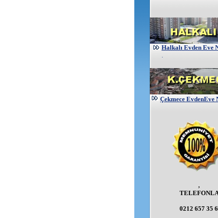
Halkalı Evden Eve 
.
Çekmece EvdenEve N
,
TELEFONL
0212 657 35 