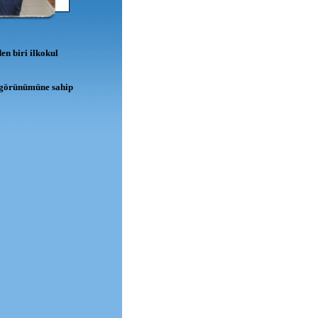
en biri ilkokul
t görünümüne sahip