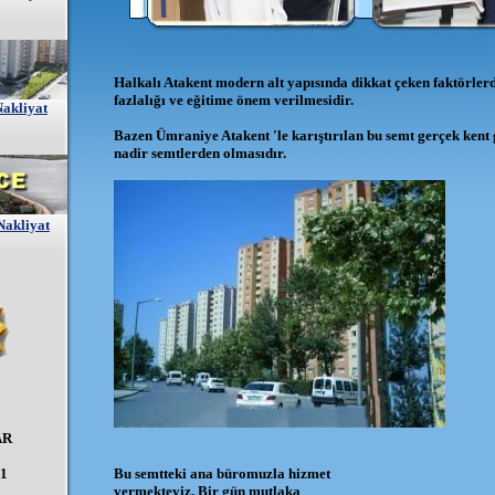
H
alkalı Atakent modern alt yapısında dikkat çeken faktörlerd
fazlalığı ve eğitime önem verilmesidir.
Nakliyat
Bazen Ümraniye Atakent 'le karıştırılan bu semt gerçek ken
nadir semtlerden olmasıdır.
akliyat
AR
61
Bu semtteki ana büromuzla hizmet
vermekteyiz. Bir gün mutlaka